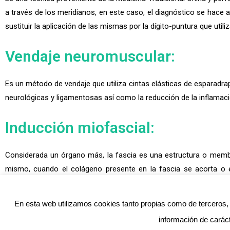
a través de los meridianos, en este caso, el diagnóstico se hace a
sustituir la aplicación de las mismas por la dígito-puntura que utili
Vendaje neuromuscular:
Es un método de vendaje que utiliza cintas elásticas de esparadrapo
neurológicas y ligamentosas así como la reducción de la inflamaci
Inducción miofascial:
Considerada un órgano más, la fascia es una estructura o membr
mismo, cuando el colágeno presente en la fascia se acorta o
miofascial es una técnica revolucionaria en fisioterapia que consist
En esta web utilizamos cookies tanto propias como de terceros, p
Centro de Fisioterapia y Osteopatía Rafael Maqueda
Reg. Sanitario: 50288
información de carác
Nº Colegiado: 4106