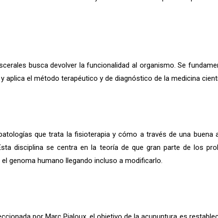
iscerales busca devolver la funcionalidad al organismo. Se fundamen
aplica el método terapéutico y de diagnóstico de la medicina cientí
 patologías que trata la fisioterapia y cómo a través de una buena
ta disciplina se centra en la teoría de que gran parte de los pro
 el genoma humano llegando incluso a modificarlo.
eccionada por Marc Pialoux, el objetivo de la acupuntura es restablec