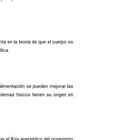
ta en la teoría de que el cuerpo es
fica.
 alimentación se pueden mejorar las
blemas físicos tienen su origen en
er el flujo energético del organismo