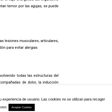
entan temor por las agujas, se puede
as lesiones musculares, articulares,
n para evitar alergias.
olviendo todas las estructuras del
ompañadas de dolor, la inducción
e el dolor y la falta de movilidad.
u experiencia de usuario. Las cookies no se utilizan para recoger
Aviso Legal
Política de cookies
 uso.
Aceptar Cookies
Politica de privacidad