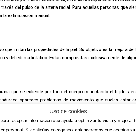
 través del pulso de la arteria radial. Para aquellas personas que si
za la estimulación manual.
 que imitan las propiedades de la piel. Su objetivo es la mejora de l
ón y del edema linfático. Están compuestas exclusivamente de algodó
ana que se extiende por todo el cuerpo conectando el tejido y env
 endurece aparecen problemas de movimiento que suelen estar ac
e en la liberación del tejido conductivo aliviando de forma considerabl
Uso de cookies
ara recopilar información que ayuda a optimizar tu visita y mejorar t
BETTER CALL RAFA
ter personal. Si continúas navegando, entenderemos que aceptas su